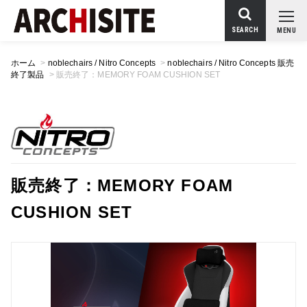
SEARCH
MENU
ホーム
>
noblechairs / Nitro Concepts
>
noblechairs / Nitro Concepts 販売
終了製品
>
販売終了：MEMORY FOAM CUSHION SET
販売終了：MEMORY FOAM
CUSHION SET