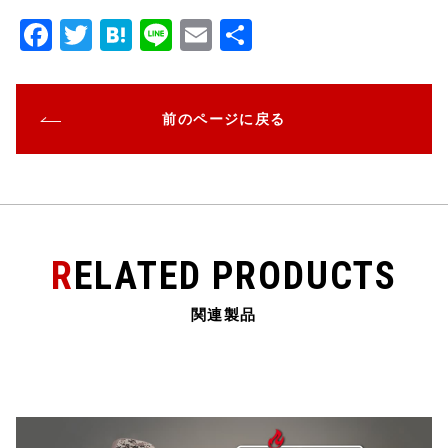
F
T
H
Li
E
共
a
w
at
n
m
有
c
it
e
e
ai
前のページに戻る
e
te
n
l
b
r
a
o
o
k
RELATED PRODUCTS
関連製品