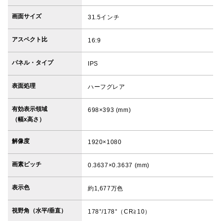
画面サイズ
31.5インチ
アスペクト比
16:9
パネル・タイプ
IPS
表面処理
ハーフグレア
有効表示領域
698×393 (mm)
（幅x高さ）
解像度
1920×1080
画素ピッチ
0.3637×0.3637 (mm)
表示色
約1,677万色
視野角（水平/垂直）
178°/178°（CR≧10）