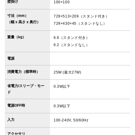
壁掛け
100×100
寸法（mm）
729×513×209（スタンド付き）
（幅 x 高さ x 奥行）
729×430×45（スタンドなし）
重量（kg）
6.6（スタンド付き）
6.2（スタンドなし）
電源
消費電力（標準時）
25W (最大27W)
省電力/スリープ・モー
0.3W以下
ド
電源OFF時
0.3W以下
入力
100-240V, 50/60Hz
アクセサリ