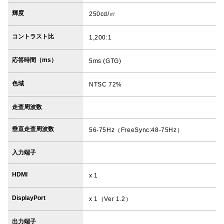
輝度
250cd/㎡
コントラスト比
1,200:1
応答時間（ms）
5ms (GTG)
色域
NTSC 72%
走査周波数
垂直走査周波数
56-75Hz（FreeSync:48-75Hz）
入力端子
HDMI
x 1
DisplayPort
x 1（Ver 1.2）
出力端子