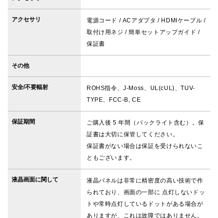
アクセサリ
電源コード / ACアダプタ / HDMIケーブル /
取付け用ネジ / 簡単セットアップガイド /
保証書
その他
安全/不要輻射
ROHS指令、J-Moss、UL(cUL)、TUV-
TYPE、FCC-B, CE
保証期間
ご購入後 5 年間（バックライト含む）。保
証書は大切に保管してください。
保証書がない場合は保証を受けられないこ
ともございます。
液晶画面に関して
液晶パネルは非常に精密度の高い技術で作
られており、画面の一部に 点灯しないドッ
トや常時点灯しているドットがある場合が
ありますが、これは故障ではありません。