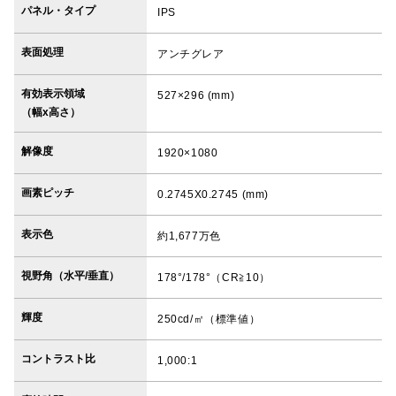
パネル・タイプ
IPS
表面処理
アンチグレア
有効表示領域
527×296 (mm)
（幅x高さ）
解像度
1920×1080
画素ピッチ
0.2745X0.2745 (mm)
表示色
約1,677万色
視野角（水平/垂直）
178°/178°（CR≧10）
輝度
250cd/㎡（標準値）
コントラスト比
1,000:1