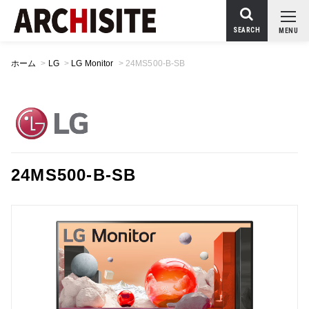
SEARCH
MENU
ホーム
>
LG
>
LG Monitor
>
24MS500-B-SB
24MS500-B-SB