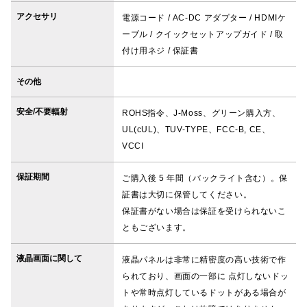
アクセサリ
電源コード / AC-DC アダプター / HDMIケ
ーブル / クイックセットアップガイド / 取
付け用ネジ / 保証書
その他
安全/不要輻射
ROHS指令、J-Moss、グリーン購入方、
UL(cUL)、TUV-TYPE、FCC-B, CE、
VCCI
保証期間
ご購入後 5 年間（バックライト含む）。保
証書は大切に保管してください。
保証書がない場合は保証を受けられないこ
ともございます。
液晶画面に関して
液晶パネルは非常に精密度の高い技術で作
られており、画面の一部に 点灯しないドッ
トや常時点灯しているドットがある場合が