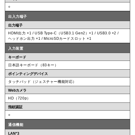
○
出入力端子
出力端子
HDMI出力 ×1 / USB Type-C（USB3.1 Gen2）×1 / USB3.0 ×2 /
ヘッドホン出力 ×1 / MicroSDカードスロット ×1
入力装置
キーボード
日本語キーボード（83キー）
ポインティングデバイス
タッチパッド（ジェスチャー機能対応）
Webカメラ
HD（720p）
指紋認証
○
通信機能
LAN*3