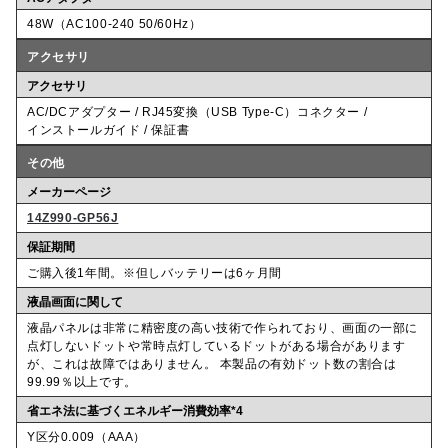
48W（AC100-240 50/60Hz）
アクセサリ
アクセサリ
AC/DCアダプター / RJ45変換（USB Type-C）コネクター /
インストールガイド / 保証書
その他
メーカーページ
14Z990-GP56J
保証期間
ご購入後1年間。※但しバッテリーは6ヶ月間
液晶画面に関して
液晶パネルは非常に精密度の高い技術で作られており、画面の一部に
点灯しないドットや常時点灯しているドットがある場合があります
が、これは故障ではありません。 本製品の有効ドット数の割合は
99.99％以上です。
省エネ法に基づくエネルギー消費効率*4
Y区分0.009（AAA）