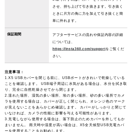
させ、持ち上げて引き抜きます。引き抜く
ときに片方の角に力を加えて引き抜くと簡
単に外れます。
保証期間
アフターサービスの流れや保証内容の詳細
については、
https://insta360.com/support
をご覧くだ
さい。
注意事項：
1.X5 USBカバーを閉じる前に、USBポートがきれいで乾燥している
ことを確認します。 USB端子周辺に水気がある場合は、水分を拭き取
り、完全に自然乾燥させてから閉じます。
2.濡れた場所、湿気の多い場所、埃の多い場所、砂の多い場所でカメ
ラを使用する場合は、カバーが正しく閉じられ、オレンジ色のマーク
が見えないことをあらかじめ確認します。 カバーがしっかりと閉じて
いなければ、カメラの性能に影響を与える可能性があります。
3.充電しながら使用する場合は、落下防止のためカバーを外してもか
まいません。 雨天時や湿度が高い場合は、X5全天候型USB充電カバ
ーを使用することをお勧めします。