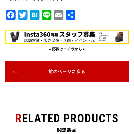
F
T
H
Li
E
共
a
w
at
n
m
有
c
it
e
e
ai
e
te
n
l
▲応募はコチラから▲
b
r
a
o
o
前のページに戻る
k
RELATED PRODUCTS
関連製品