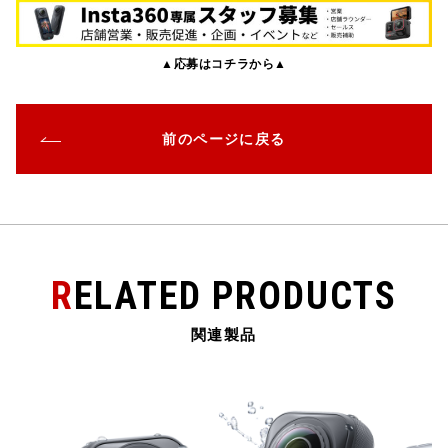
c
it
e
e
ai
e
te
n
l
▲応募はコチラから▲
b
r
a
o
o
前のページに戻る
k
RELATED PRODUCTS
関連製品