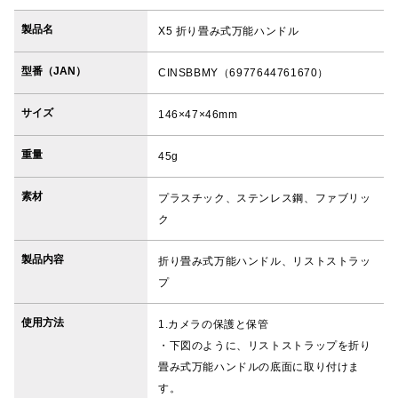
製品名
X5 折り畳み式万能ハンドル
型番（JAN）
CINSBBMY（6977644761670）
サイズ
146×47×46mm
重量
45g
素材
プラスチック、ステンレス鋼、ファブリッ
ク
製品内容
折り畳み式万能ハンドル、リストストラッ
プ
使用方法
1.カメラの保護と保管
・下図のように、リストストラップを折り
畳み式万能ハンドルの底面に取り付けま
す。