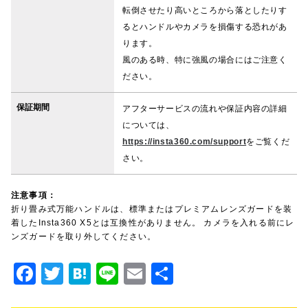
転倒させたり高いところから落としたりす
るとハンドルやカメラを損傷する恐れがあ
ります。
風のある時、特に強風の場合にはご注意く
ださい。
保証期間
アフターサービスの流れや保証内容の詳細
については、
https://insta360.com/support
をご覧くだ
さい。
注意事項：
折り畳み式万能ハンドルは、標準またはプレミアムレンズガードを装
着したInsta360 X5とは互換性がありません。 カメラを入れる前にレ
ンズガードを取り外してください。
F
T
H
Li
E
共
a
w
at
n
m
有