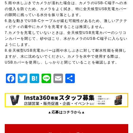
5.雨や水しぶきでカメラが濡れた場合は、カメラのUSB-C端子への水
の侵入を防ぐため、カメラをよく拭き、特に全天候型USB充電カバー
の隙間に残っている水分を振り落とします。
6.急な動きでUSB-Cケーブルが緩む可能性があるため、激しいアクテ
ィビティの最中にカメラを充電することは推奨しません。
7.カメラを充電していないときは、全天候型USB充電カバーのシリコ
ンカバーを閉じて、砂やほこり、水がカメラのUSB-C端子に入らない
ようにします。
8.全天候型USB充電カバーは雨や水しぶきに対して耐水性能を発揮し
ますが、水に沈めないでください。カメラを水中で使用する際は、
USBカバーを使用し、しっかりと閉じていることを確認します。
F
T
H
Li
E
共
a
w
at
n
m
有
c
it
e
e
ai
e
te
n
l
▲応募はコチラから▲
b
r
a
o