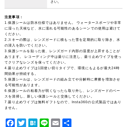
さい。
注意事項：
1.保護シールは防水仕様ではありません。 ウォータースポーツや非常
に湿った天候など、水に濡れる可能性のあるシーンでの使用は避けて
ください。
2.スキーの際は、レンズガードに積もった雪を定期的に取り除き、水
の浸入を防いでください。
3.保護シールを貼った後、レンズガード内部の湿度が上昇することが
あリます。 レコーディング中は曇りに注意し、曇り止めワイプを使っ
てクリアなレンズを保ってください。
4.曇り止めワイプは1回使い切りタイプで、環境にもよるが最大24時
間効果が持続する。
5.保護シールは、レンズガードの組み立てや分解時に摩擦を増加させ
る可能性があリます。
6.保護シールの粘着力が弱くなったら取り外し、レンズガードのベー
スを清掃し、新しい保護シールと交換してください。
7.曇り止めワイプは無料ギフトなので、Insta360の公式製品ではあり
ません。
F
T
H
Li
E
共