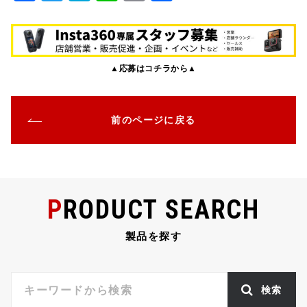
a
w
at
n
m
有
c
it
e
e
ai
e
te
n
l
▲応募はコチラから▲
b
r
a
o
o
前のページに戻る
k
PRODUCT SEARCH
製品を探す
検索