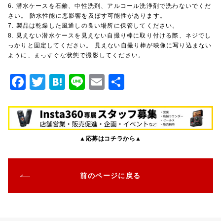
6. 潜水ケースを石鹸、中性洗剤、アルコール洗浄剤で洗わないでくだ
さい。 防水性能に悪影響を及ぼす可能性があります。
7. 製品は乾燥した風通しの良い場所に保管してください。
8. 見えない潜水ケースを見えない自撮り棒に取り付ける際、ネジでし
っかりと固定してください。 見えない自撮り棒が映像に写り込まない
ように、まっすぐな状態で撮影してください。
F
T
H
Li
E
共
a
w
at
n
m
有
c
it
e
e
ai
e
te
n
l
▲応募はコチラから▲
b
r
a
o
o
前のページに戻る
k