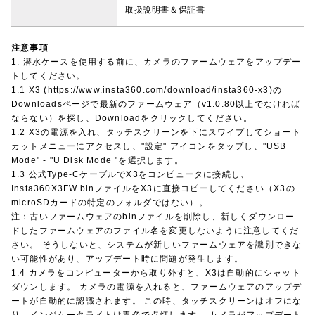
取扱說明書＆保証書
注意事項
1. 潜水ケースを使用する前に、カメラのファームウェアをアップデー
トしてください。
1.1 X3 (https://www.insta360.com/download/insta360-x3)の
Downloadsページで最新のファームウェア（v1.0.80以上でなければ
ならない）を探し、Downloadをクリックしてください。
1.2 X3の電源を入れ、タッチスクリーンを下にスワイプしてショート
カットメニューにアクセスし、"設定" アイコンをタップし、"USB
Mode" - "U Disk Mode "を選択します。
1.3 公式Type-CケーブルでX3をコンピュータに接続し、
Insta360X3FW.binファイルをX3に直接コピーしてください（X3の
microSDカードの特定のフォルダではない）。
注：古いファームウェアのbinファイルを削除し、新しくダウンロー
ドしたファームウェアのファイル名を変更しないように注意してくだ
さい。 そうしないと、システムが新しいファームウェアを識別できな
い可能性があり、アップデート時に問題が発生します。
1.4 カメラをコンピューターから取り外すと、X3は自動的にシャット
ダウンします。 カメラの電源を入れると、ファームウェアのアップデ
ートが自動的に認識されます。 この時、タッチスクリーンはオフにな
り、インジケータライトは青色で点灯します。 カメラがアップデート