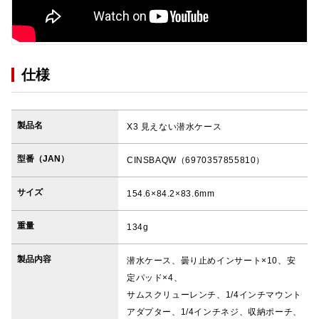
仕様
製品名
X3 見えない潜水ケース
型番（JAN）
CINSBAQW（6970357855810）
サイズ
154.6×84.2×83.6mm
重量
134g
製品内容
潜水ケース、曇り止めインサート×10、安
定パッド×4、
サムスクリューレンチ、1/4インチマウント
アダプター、1/4インチネジ、収納ポーチ、