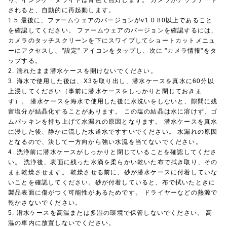
されると、自動的に再起動します。
1.5 最後に、ファームウェアのバージョンがv1.0.80以上であること
を確認してください。 ファームウェアのバージョンを確認するには、
カメラのタッチスクリーンを下にスワイプしてショートカットメニュ
ーにアクセスし、"設定" アイコンをタップし、次に "カメラ情報"をタ
ップする。
2. 濡れたまま潜水ケースを開けないでください。
3. 海水で使用した後は、X3を取り出し、潜水ケースを真水に60分以
上浸してください（事前に潜水ケースをしっかりと閉じておきま
す）。 潜水ケースを海水で使用した後に水洗いをしないと、隙間に残
留塩分が結晶化することがあります。 この塩の結晶は水に溶けず、ゴ
ムパッキンを持ち上げて水漏れの原因となります。 潜水ケースを真水
に浸した後、静かに流した水道水ですすいでください。 水漏れの原因
となるので、決して一方向から強い水流を当てないでください。
4. 洗浄前に潜水ケースがしっかりと閉じていることを確認してくださ
い。 洗浄後、表面に残った水滴を柔らかい乾いた布で拭き取り、その
まま乾燥させます。 乾燥させる前に、砂が潜水ケースに付着していな
いことを確認してください。砂が付着していると、布で拭いたときに
製品表面に傷がつく可能性があるためです。 ドライヤーなどの熱源で
乾かさないでください。
5. 潜水ケースを高温または多湿の環境で保管しないでください。 高
温の車内に放置しないでください。