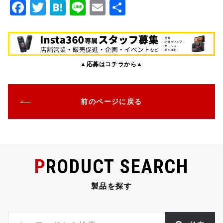
F
T
H
Li
E
共
a
w
at
n
m
有
c
it
e
e
ai
e
te
n
l
▲応募はコチラから▲
b
r
a
o
o
前のページに戻る
k
PRODUCT SEARCH
製品を探す