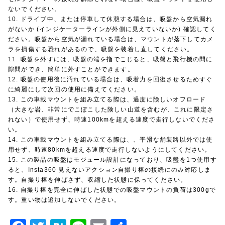
ないでください。
10. ドライブ中、または停車して休憩する場合は、吸盤から空気漏れ
がないか (インジケーターラインが外側に見えていないか) 確認してく
ださい。吸盤から空気が漏れている場合は、マウントが落下してカメ
ラを損傷する恐れがあるので、吸盤を装着し直してください。
11. 吸盤を外すには、吸盤の端を指でこじると、吸盤と飛行機の間に
隙間ができ、簡単に外すことができます。
12. 吸盤の使用後に汚れている場合は、吸着力を回復させるためすぐ
に綺麗にして次回の使用に備えてください。
13. この車載マウントを組み立てる際は、過度に険しいオフロード
（大きな岩、非常にでこぼこした険しい山道を含むが、これに限定さ
れない）で使用せず、時速100kmを超える速度で走行しないでくださ
い。
14. この車載マウントを組み立てる際は、、平滑な舗装路以外では使
用せず、時速80kmを超える速度で走行しないようにしてください。
15. この製品の吸盤はモジュール設計になっており、吸盤を1つ使用す
ると、Insta360 見えないアクション自撮り棒の接続にのみ対応しま
す。自撮り棒を伸ばさず、収縮した状態に保ってください。
16. 自撮り棒を完全に伸ばした状態での吸盤マウントの負荷は300gで
す。重い物は追加しないでください。