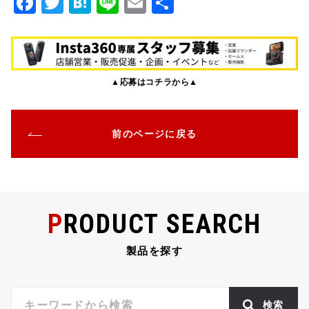
F
T
H
Li
E
共
a
w
at
n
m
有
c
it
e
e
ai
e
te
n
l
▲応募はコチラから▲
b
r
a
o
o
前のページに戻る
k
PRODUCT SEARCH
製品を探す
検索