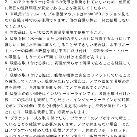
2. このアクセサリーは公道での使用は推奨されていないため、使用前
に周囲の道路環境が安全であることを確認してください。
3. 車載用デュアル/トリプル吸盤マウントはInsta360アクション見え
ない自撮り棒でのみ使用できます。他の自撮り棒と一緒に使用しない
でください。
4. 本製品は、0～40℃の周囲温度環境で使用すること。
5. 吸盤を同じ水平面（または傾斜の少ない面）に設置するようにして
ほしい。同じ水平面に取り付けることができない場合は、水平サポー
ト・バーの両側 の吸盤を同じ平面に取り付け、 拡張サポート・バー
の吸盤を、もう一方の平面 に取り付ける必要があります。
6. 吸盤を取り付ける前に、表面が滑らかで清潔であることを確認して
ください。
7. 吸盤を取り付ける際は、吸盤が機体に完全にフィットしていること
を確認してください。吸盤が合わない場合は、ノブを緩めて吸盤の角
度を調整し、再度吸盤を取り付けてノブを締めてください。
8. 吸盤上の白い部分はインジケーターラインです。吸盤を取り付けた
後、この指示線を観察してください。インジケーターラインが短時間
でポンプの外側に戻る (外側から見える) 場合は、空気が漏れているこ
とになり、吸盤を装着し直す必要があります。
9. ブラケット一式を取り付けたら、ブラケットのノブがすべて締まっ
ていることを確認する必要があります。ノブが締まらない場合、また
はノブをすべて締めた後も吸盤アダプター、伸縮式サポートロッド、
セルフタイマーの接続が解除されない場合は、吸盤マウントを使用し