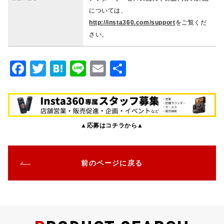
については、
http://insta360.com/support
をご覧くだ
さい。
F
T
H
Li
E
共
a
w
at
n
m
有
c
it
e
e
ai
e
te
n
l
▲応募はコチラから▲
b
r
a
o
o
前のページに戻る
k