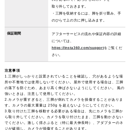
取り外しておきます。
・三脚を収納するには、脚を折り畳み、手
のひらで上の方に押し込みます。
保証期間
アフターサービスの流れや保証内容の詳細
については、
https://insta360.com/support
をご覧くだ
さい。
注意事項
1.三脚がしっかりと設置されていることを確認し、穴があるような場
所や不整地では使用しないでください。屋外で使用する場合は、三脚
の落下を防ぐため、あまり高く伸ばさないようにしてください。 風の
強いときは、注意して使用してください。
2.カメラが重すぎると、三脚が倒れてカメラを損傷することがありま
す。カメラの最大重量は 250g を超えないようにしてください。
3.取り付けた三脚を移動する必要がある場合は、先にカメラを三脚か
ら取り外してください。カメラを取り付けたまま、三脚を動かさない
でください。激しく揺さぶると（特に最大伸長時）、アダプターのネ
ジが破損し、カメラが損傷することがあります。