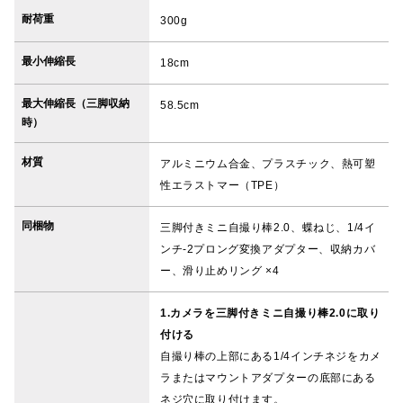
耐荷重
300g
最小伸縮長
18cm
最大伸縮長（三脚収納
58.5cm
時）
材質
アルミニウム合金、プラスチック、熱可塑
性エラストマー（TPE）
同梱物
三脚付きミニ自撮り棒2.0、蝶ねじ、1/4イ
ンチ-2プロング変換アダプター、収納カバ
ー、滑り止めリング ×4
1.カメラを三脚付きミニ自撮り棒2.0に取り
付ける
自撮り棒の上部にある1/4インチネジをカメ
ラまたはマウントアダプターの底部にある
ネジ穴に取り付けます。