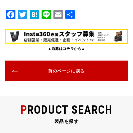
F
T
H
Li
E
共
a
w
at
n
m
有
c
it
e
e
ai
e
te
n
l
▲応募はコチラから▲
b
r
a
o
o
前のページに戻る
k
PRODUCT SEARCH
製品を探す