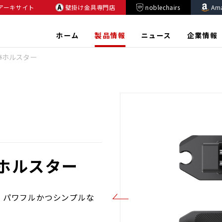
アーキサイト
壁掛け金具専門店
noblechairs
Am
ホーム
製品情報
ニュース
企業情報
り棒ホルスター
ホルスター
、パワフルかつシンプルな