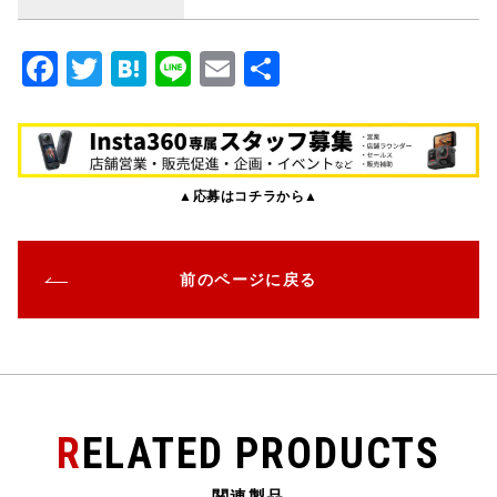
F
T
H
Li
E
共
a
w
at
n
m
有
c
it
e
e
ai
e
te
n
l
▲応募はコチラから▲
b
r
a
o
o
前のページに戻る
k
RELATED PRODUCTS
関連製品