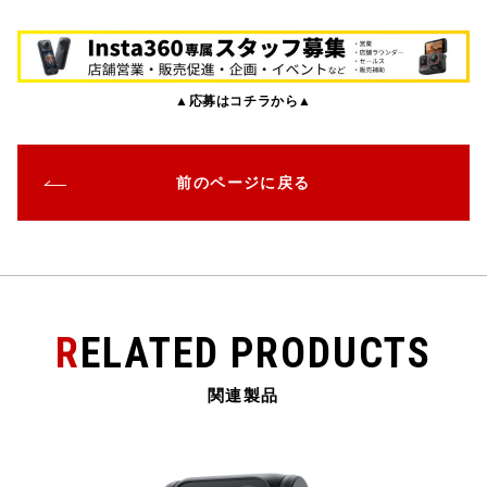
a
w
at
n
m
有
c
it
e
e
ai
e
te
n
l
▲応募はコチラから▲
b
r
a
o
o
前のページに戻る
k
RELATED PRODUCTS
関連製品