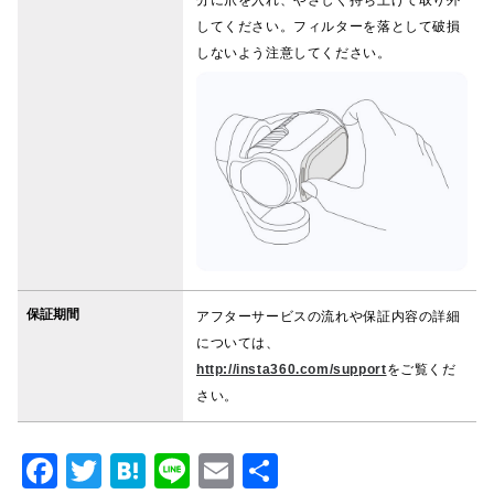
してください。フィルターを落として破損
しないよう注意してください。
保証期間
アフターサービスの流れや保証内容の詳細
については、
http://insta360.com/support
をご覧くだ
さい。
F
T
H
Li
E
共