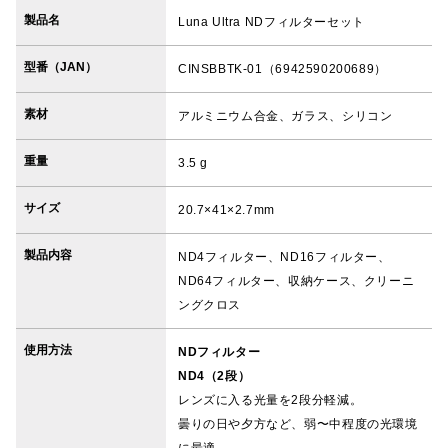
製品名
Luna Ultra NDフィルターセット
型番（JAN）
CINSBBTK-01（6942590200689）
素材
アルミニウム合金、ガラス、シリコン
重量
3.5 g
サイズ
20.7×41×2.7mm
製品内容
ND4フィルター、ND16フィルター、
ND64フィルター、収納ケース、クリーニ
ングクロス
使用方法
NDフィルター
ND4（2段）
レンズに入る光量を2段分軽減。
曇りの日や夕方など、弱〜中程度の光環境
に最適。