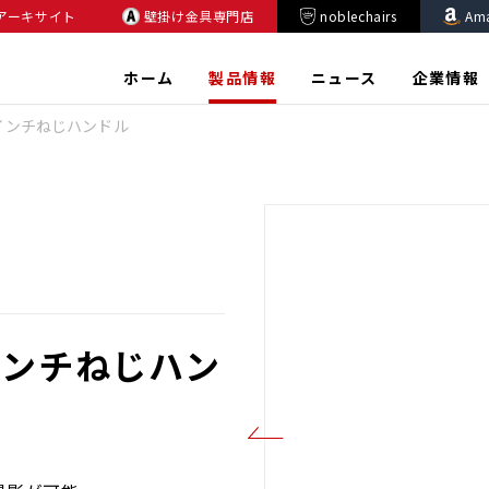
アーキサイト
壁掛け金具専門店
noblechairs
Am
ホーム
製品情報
ニュース
企業情報
1/4インチねじハンドル
4インチねじハン