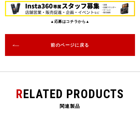
c
it
e
e
ai
e
te
n
l
▲応募はコチラから▲
b
r
a
o
o
前のページに戻る
k
RELATED PRODUCTS
関連製品