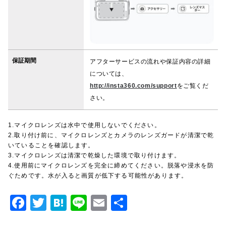
保証期間
アフターサービスの流れや保証内容の詳細
については、
http://insta360.com/support
をご覧くだ
さい。
1.マイクロレンズは水中で使用しないでください。
2.取り付け前に、マイクロレンズとカメラのレンズガードが清潔で乾
いていることを確認します。
3.マイクロレンズは清潔で乾燥した環境で取り付けます。
4.使用前にマイクロレンズを完全に締めてください。脱落や浸水を防
ぐためです。水が入ると画質が低下する可能性があります。
F
T
H
Li
E
共
a
w
at
n
m
有