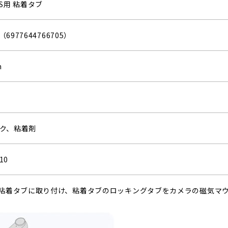
 3S用 粘着タブ
（6977644766705）
m
ク、粘着剤
10
を粘着タブに取り付け、粘着タブのロッキングタブをカメラの磁気マ