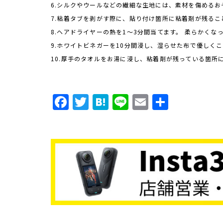
6.シルクやウールなどの繊細な生地には、素材を傷める
7.粘着タブを剥がす際に、貼り付け箇所に粘着剤が残るこ
8.ヘアドライヤーの熱を1～3分間当てます。 柔らかく
9.ホワイトビネガーを10分間浸し、湿らせた布で優しく
10.厚手のタオルをお湯に浸し、粘着剤が残っている箇所
F
T
H
Li
E
共
a
w
a
n
m
有
c
it
t
e
ai
e
t
e
l
b
e
n
o
r
a
o
k