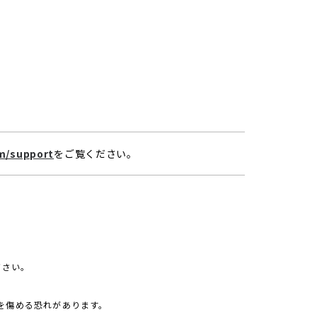
om/support
をご覧ください。
ださい。
を傷める恐れがあります。