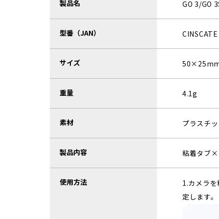
製品名
GO 3/GO
型番（JAN）
CINSCATE
サイズ
50×25m
重量
4.1g
素材
プラスチッ
製品内容
粘着タブ×
使用方法
1.カメラ
定します。