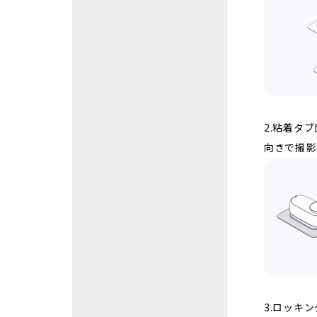
2.粘着タ
向きで撮影
3.ロッキ