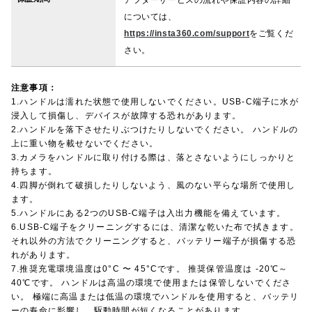
については、
https://insta360.com/support
をご覧くだ
さい。
注意事項：
1.ハンドルは濡れた状態で使用しないでください。USB-C端子に水が
浸入して損傷し、デバイスが故障する恐れがあります。
2.ハンドルを落下させたりぶつけたりしないでください。 ハンドルの
上に重い物を載せないでください。
3.カメラをハンドルに取り付ける際は、落とさないようにしっかりと
持ちます。
4.四脚が倒れて破損したりしないよう、風のない平らな場所で使用し
ます。
5.ハンドルにある2つのUSB-C端子は入出力機能を備えています。
6.USB-C端子をクリーニングするには、清潔な乾いた布で拭きます。
それ以外の方法でクリーニングすると、バッテリー端子が損傷する恐
れがあります。
7.推奨充電環境温度は0°C 〜 45°Cです。 推奨保管温度は -20℃～
40℃です。 ハンドルは高温の環境で使用または保管しないでくださ
い。 極端に高温または低温の環境でハンドルを使用すると、バッテリ
ーの寿命に影響し、駆動時間が短くなることがあります。