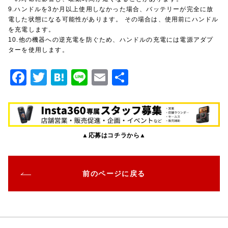
9.ハンドルを3か月以上使用しなかった場合、バッテリーが完全に放
電した状態になる可能性があります。 その場合は、使用前にハンドル
を充電します。
10.他の機器への逆充電を防ぐため、ハンドルの充電には電源アダプ
ターを使用します。
F
T
H
Li
E
共
a
w
at
n
m
有
c
it
e
e
ai
e
te
n
l
▲応募はコチラから▲
b
r
a
o
o
前のページに戻る
k