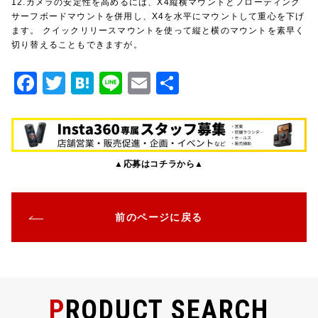
12.カメラの安定性を高めるには、X4縦横マウントとフローティング
サーフボードマウントを併用し、X4を水平にマウントして重心を下げ
ます。 クイックリリースマウントを使って縦と横のマウントを素早く
切り替えることもできますが。
F
T
H
Li
E
共
a
w
at
n
m
有
c
it
e
e
ai
e
te
n
l
▲応募はコチラから▲
b
r
a
o
o
前のページに戻る
k
PRODUCT SEARCH