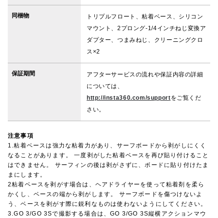
同梱物
トリプルフロート、粘着ベース、シリコン
マウント、2プロング-1/4インチねじ変換ア
ダプター、つまみねじ、クリーニングクロ
ス×2
保証期間
アフターサービスの流れや保証内容の詳細
については、
http://insta360.com/support
をご覧くだ
さい。
注意事項
1.粘着ベースは強力な粘着力があり、サーフボードから剥がしにくく
なることがあります。 一度剥がした粘着ベースを再び貼り付けること
はできません。 サーフィンの後は剥がさずに、ボードに貼り付けたま
まにします。
2粘着ベースを剥がす場合は、ヘアドライヤーを使って粘着剤を柔ら
かくし、ベースの端から剥がします。 サーフボードを傷つけないよ
う、ベースを剥がす際に鋭利なものは使わないようにしてください。
3.GO 3/GO 3Sで撮影する場合は、GO 3/GO 3S縦横アクションマウ