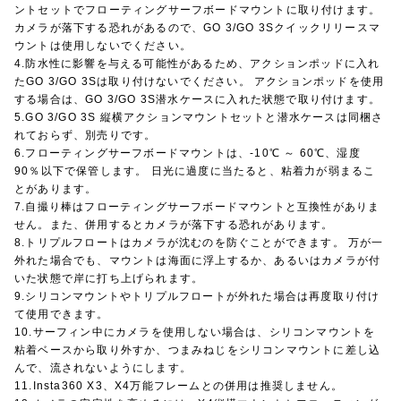
ントセットでフローティングサーフボードマウントに取り付けます。
カメラが落下する恐れがあるので、GO 3/GO 3Sクイックリリースマ
ウントは使用しないでください。
4.防水性に影響を与える可能性があるため、アクションポッドに入れ
たGO 3/GO 3Sは取り付けないでください。 アクションポッドを使用
する場合は、GO 3/GO 3S潜水ケースに入れた状態で取り付けます。
5.GO 3/GO 3S 縦横アクションマウントセットと潜水ケースは同梱さ
れておらず、別売りです。
6.フローティングサーフボードマウントは、-10℃ ～ 60℃、湿度
90％以下で保管します。 日光に過度に当たると、粘着力が弱まるこ
とがあります。
7.自撮り棒はフローティングサーフボードマウントと互換性がありま
せん。また、併用するとカメラが落下する恐れがあります。
8.トリプルフロートはカメラが沈むのを防ぐことができます。 万が一
外れた場合でも、マウントは海面に浮上するか、あるいはカメラが付
いた状態で岸に打ち上げられます。
9.シリコンマウントやトリプルフロートが外れた場合は再度取り付け
て使用できます。
10.サーフィン中にカメラを使用しない場合は、シリコンマウントを
粘着ベースから取り外すか、つまみねじをシリコンマウントに差し込
んで、流されないようにします。
11.Insta360 X3、X4万能フレームとの併用は推奨しません。