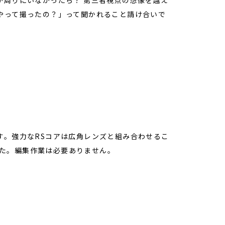
が周りにいなかったら？ 第三者視点の想像を越え
やって撮ったの？」って聞かれること請け合いで
す。強力なRSコアは広角レンズと組み合わせるこ
ました。編集作業は必要ありません。