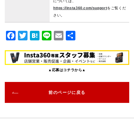
については、
https://insta360.com/support
をご覧くだ
さい。
F
T
H
Li
E
共
a
w
at
n
m
有
c
it
e
e
ai
e
te
n
l
▲応募はコチラから▲
b
r
a
o
o
前のページに戻る
k