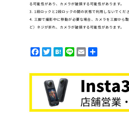
る可能性があり、カメラが破損する可能性があります。
3. 1段ロックと2段ロックの間の状態で利用しないでくだ
4. 三脚で撮影中に移動が必要な場合、カメラを三脚か
ど）ネジが折れ、カメラが破損する可能性があります。
F
T
H
Li
E
共
a
w
a
n
m
有
c
it
t
e
ai
e
t
e
l
b
e
n
o
r
a
o
k