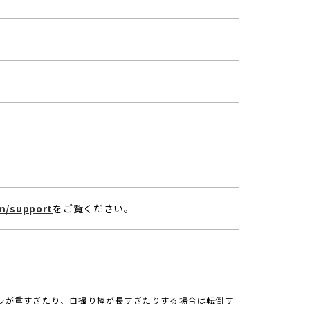
om/support
をご覧ください。
メラが重すぎたり、自撮り棒が長すぎたりする場合は転倒す