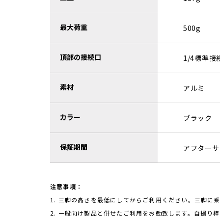
最大荷重
500g
頂部の接続口
1/4標準
素材
アルミ
カラー
ブラック
保証期間
アフターサ
注意事項：
1. 三脚の高さを最低にしてからご利用ください。三脚に
2. 一般向け製品と併せたご利用をお勧致します。自撮り