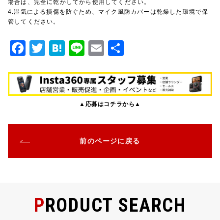
場合は、完全に乾かしてから使用してください。
4.湿気による損傷を防ぐため、マイク風防カバーは乾燥した環境で保
管してください。
F
T
H
Li
E
共
a
w
at
n
m
有
c
it
e
e
ai
e
te
n
l
▲応募はコチラから▲
b
r
a
o
o
前のページに戻る
k
PRODUCT SEARCH