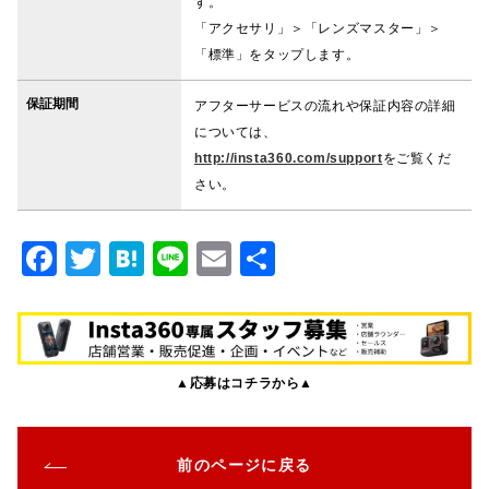
す。
「アクセサリ」＞「レンズマスター」＞
「標準」をタップします。
保証期間
アフターサービスの流れや保証内容の詳細
については、
http://insta360.com/support
をご覧くだ
さい。
F
T
H
Li
E
共
a
w
at
n
m
有
c
it
e
e
ai
e
te
n
l
▲応募はコチラから▲
b
r
a
o
o
前のページに戻る