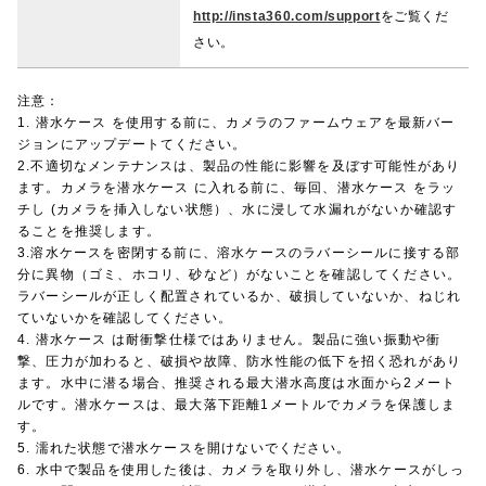
http://insta360.com/support
をご覧くだ
さい。
注意：
1. 潜水ケース を使用する前に、カメラのファームウェアを最新バー
ジョンにアップデートてください。
2.不適切なメンテナンスは、製品の性能に影響を及ぼす可能性があり
ます。カメラを潜水ケース に入れる前に、毎回、潜水ケース をラッ
チし (カメラを挿入しない状態）、水に浸して水漏れがないか確認す
ることを推奨します。
3.溶水ケースを密閉する前に、溶水ケースのラバーシールに接する部
分に異物（ゴミ、ホコリ、砂など）がないことを確認してください。
ラバーシールが正しく配置されているか、破損していないか、ねじれ
ていないかを確認してください。
4. 潜水ケース は耐衝撃仕様ではありません。製品に強い振動や衝
撃、圧力が加わると、破損や故障、防水性能の低下を招く恐れがあり
ます。水中に潜る場合、推奨される最大潜水高度は水面から2メート
ルです。潜水ケースは、最大落下距離1メートルでカメラを保護しま
す。
5. 濡れた状態で潜水ケースを開けないでください。
6. 水中で製品を使用した後は、カメラを取り外し、潜水ケースがしっ