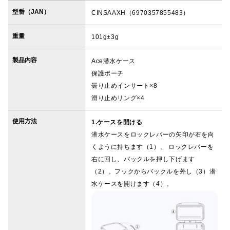
型番（JAN）
CINSAAXH（6970357855483）
重量
101g±3g
製品内容
Ace潜水ケース
保護ポーチ
曇り止めインサート×8
滑り止めリング×4
使用方法
1.ケースを開ける
潜水ケースをロックレバーの矢印が右を向
くように持ちます（1）。 ロックレバーを
右に回し、バックルを押し下げます
（2）。フックからバックルを外し（3）潜
水ケースを開けます（4）。