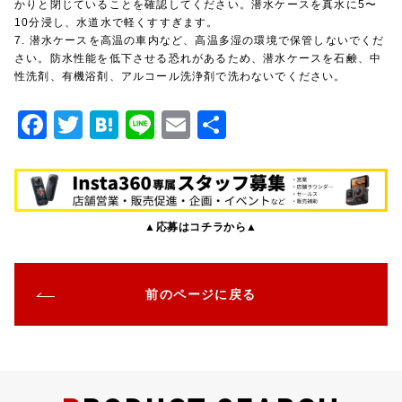
かりと閉じていることを確認してください。潜水ケースを真水に5〜
10分浸し、水道水で軽くすすぎます。
7. 潜水ケースを高温の車内など、高温多湿の環境で保管しないでくだ
さい。防水性能を低下させる恐れがあるため、潜水ケースを石鹸、中
性洗剤、有機浴剤、アルコール洗浄剤で洗わないでください。
F
T
H
Li
E
共
a
w
at
n
m
有
c
it
e
e
ai
e
te
n
l
▲応募はコチラから▲
b
r
a
o
o
前のページに戻る
k