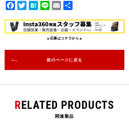
F
T
H
Li
E
共
a
w
at
n
m
有
c
it
e
e
ai
e
te
n
l
▲応募はコチラから▲
b
r
a
o
o
前のページに戻る
k
RELATED PRODUCTS
関連製品