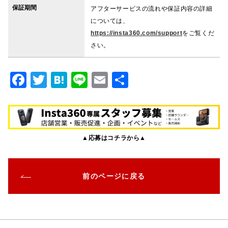
保証期間
アフターサービスの流れや保証内容の詳細
については、
https://insta360.com/support
をご覧くだ
さい。
F
T
H
Li
E
共
a
w
at
n
m
有
c
it
e
e
ai
e
te
n
l
▲応募はコチラから▲
b
r
a
o
o
前のページに戻る
k