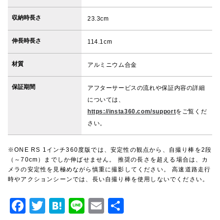
収納時長さ
23.3cm
伸長時長さ
114.1cm
材質
アルミニウム合金
保証期間
アフターサービスの流れや保証内容の詳細
については、
https://insta360.com/support
をご覧くだ
さい。
※ONE RS 1インチ360度版では、安定性の観点から、自撮り棒を2段
（～70cm）までしか伸ばせません。 推奨の長さを超える場合は、カ
メラの安定性を見極めながら慎重に撮影してください。 高速道路走行
時やアクションシーンでは、長い自撮り棒を使用しないでください。
F
T
H
Li
E
共