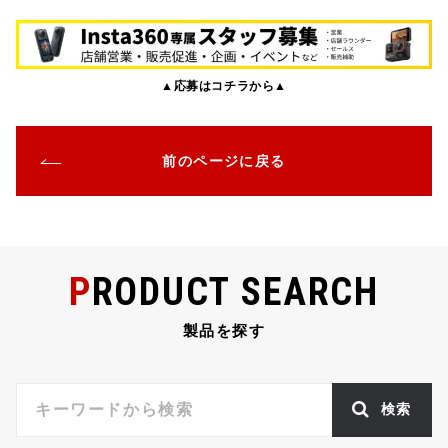
a
w
at
n
m
有
c
it
e
e
ai
e
te
n
l
▲応募はコチラから▲
b
r
a
o
o
前のページに戻る
k
PRODUCT SEARCH
製品を探す
検索