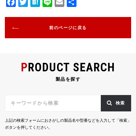
F
T
H
Li
E
共
a
w
at
n
m
有
c
it
e
e
ai
前のページに戻る
e
te
n
l
b
r
a
o
o
PRODUCT SEARCH
k
製品を探す
検索
上記の検索フォームにおさがしの製品名や型番などを入力して「検索」
ボタンを押してください。