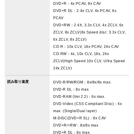
DVD+R：4x PCAV, 8x CAV
DVD+R DL：2.4x CLV, 4x PCAV, 6x
PCAV
DVD+RW：2.4X, 3.3x CLV, 4x ZCLV, 6x
ZCLV, 8x ZCLV(8x Speed disc: 3.3x CLV,
6x ZCLV, 8x ZCLV)
CD-R：10x CLV, 16x PCAV, 24x CAV
CD-RW：4x, 10x CLV, 16x, 24x
ZCLV(High Speed 10x CLV, Ultra Speed
24x ZCLV)
読み取り速度
DVD-R/RW/ROM：8x/8x/8x max.
DVD-R DL：8x max.
DVD-RAM (Ver.2.2)：6x max.
DVD-Video (CSS Compliant Disc)：4x
max. (Single/Dual layer)
M-DISC(DVD+R SL)：8x CAV
DVD+R/+RW：8x/8x max.
DVD+R DL：8x max.