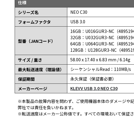
仕様
NEO C30
シリーズ名
USB 3.0
フォームファクタ
16GB：U016GUR3-NC（489519
32GB：U032GUR3-NC（489519
型番（JANコード）
64GB：U064GUR3-NC（489519
128GB：U128GUR3-NC（48951
58.00 x 17.40 x 6.83 mm / 6.14g
サイズ / 重さ
シーケンシャルRead：110MB/s（1
最大転送速度（理論値）
永久保証（保証書必要）
保証期間
KLEVV USB 3.0 NEO C30
メーカーページ
※本製品の故障内容を問わず、ご使用機器本体のダメージや
弊社では責任を負いかねます。
※転送速度はメーカー公称値です。すべての環境おいて保証