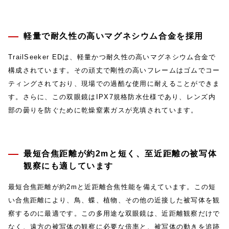
軽量で耐久性の高いマグネシウム合金を採用
TrailSeeker EDは、軽量かつ耐久性の高いマグネシウム合金で
構成されています。その頑丈で剛性の高いフレームはゴムでコー
ティングされており、現場での過酷な使用に耐えることができま
す。さらに、この双眼鏡はIPX7規格防水仕様であり、レンズ内
部の曇りを防ぐために乾燥窒素ガスが充填されています。
最短合焦距離が約2mと短く、至近距離の被写体
観察にも適しています
最短合焦距離が約2mと近距離合焦性能を備えています。この短
い合焦距離により、鳥、蝶、植物、その他の近接した被写体を観
察するのに最適です。この多用途な双眼鏡は、近距離観察だけで
なく、遠方の被写体の観察に必要な倍率と、被写体の動きを追跡