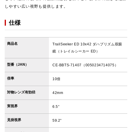
しやすい広い視野も提供します。
仕様
商品名
TrailSeeker ED 10x42 ダハプリズム双眼
鏡（トレイルシーカー ED）
型番（JAN）
CE-BBTS-71407（0050234714075）
倍率
10倍
対物レンズ有効径
42mm
実視界
6.5°
見掛視界
59.2°