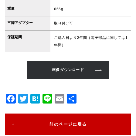
重量
666g
三脚アダプター
取り付け可
保証期間
ご購入日より2年間（電子部品に関しては1
年間）
画像ダウンロード
F
T
H
Li
E
共
a
w
at
n
m
有
c
it
e
e
ai
前のページに戻る
e
te
n
l