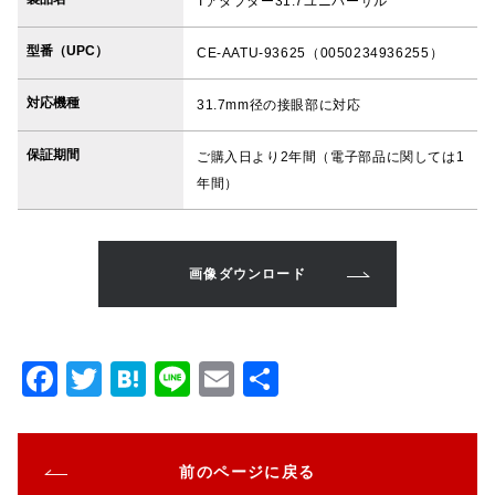
Tアダプター31.7ユニバーサル
型番（UPC）
CE-AATU-93625（0050234936255）
対応機種
31.7mm径の接眼部に対応
保証期間
ご購入日より2年間（電子部品に関しては1
年間）
画像ダウンロード
F
T
H
Li
E
共
a
w
at
n
m
有
c
it
e
e
ai
前のページに戻る
e
te
n
l