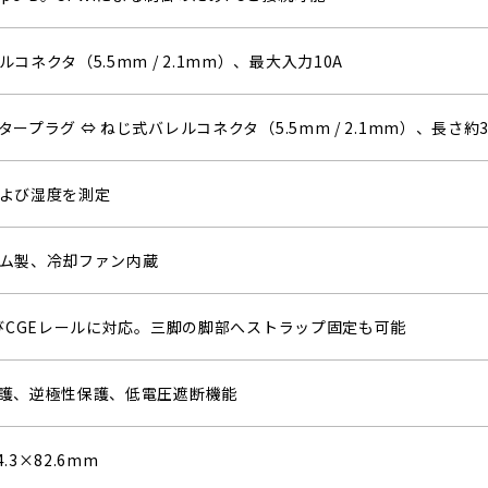
コネクタ（5.5mm / 2.1mm）、最大入力10A
ープラグ ⇔ ねじ式バレルコネクタ（5.5mm / 2.1mm）、長さ約
よび湿度を測定
ム製、冷却ファン内蔵
よびCGEレールに対応。三脚の脚部へストラップ固定も可能
護、逆極性保護、低電圧遮断機能
4.3×82.6mm