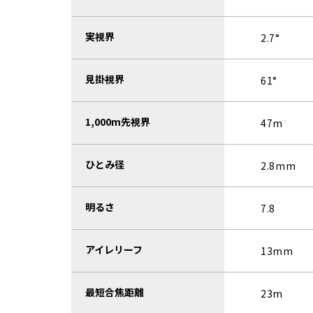
実視界
2.7°
見掛視界
61°
1,000m先視界
47m
ひとみ径
2.8mm
明るさ
7.8
アイレリーフ
13mm
最短合焦距離
23m