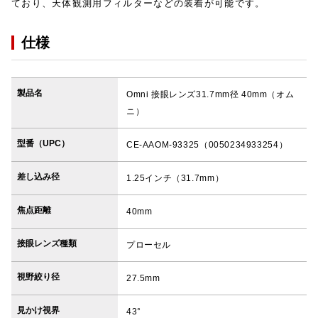
ており、天体観測用フィルターなどの装着が可能です。
仕様
製品名
Omni 接眼レンズ31.7mm径 40mm（オム
ニ）
型番（UPC）
CE-AAOM-93325（0050234933254）
差し込み径
1.25インチ（31.7mm）
焦点距離
40mm
接眼レンズ種類
プローセル
視野絞り径
27.5mm
見かけ視界
43°