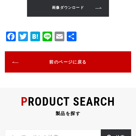
画像ダウンロード
F
T
H
Li
E
共
a
w
at
n
m
有
c
it
e
e
ai
前のページに戻る
e
te
n
l
b
r
a
o
o
PRODUCT SEARCH
k
製品を探す