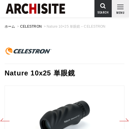
SEARCH
MENU
ホーム
>
CELESTRON
>
Nature 10×25 単眼鏡 – CELESTRON
Nature 10x25 単眼鏡