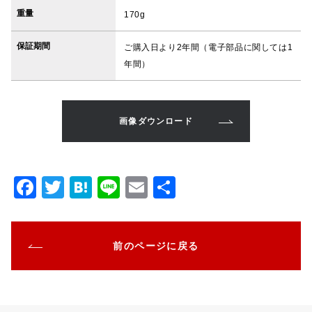
重量
170g
保証期間
ご購入日より2年間（電子部品に関しては1
年間）
画像ダウンロード
F
T
H
Li
E
共
a
w
at
n
m
有
c
it
e
e
ai
前のページに戻る
e
te
n
l
b
r
a
o