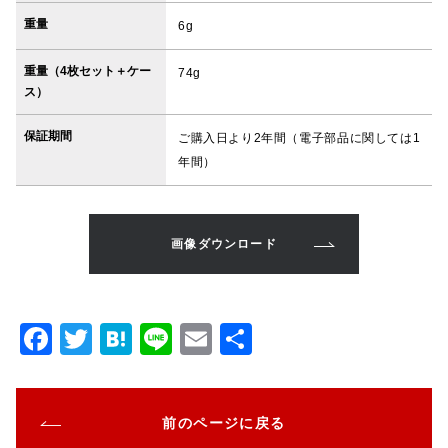
重量
6g
重量（4枚セット＋ケー
74g
ス）
保証期間
ご購入日より2年間（電子部品に関しては1
年間）
画像ダウンロード
F
T
H
Li
E
共
a
w
at
n
m
有
c
it
e
e
ai
前のページに戻る
e
te
n
l