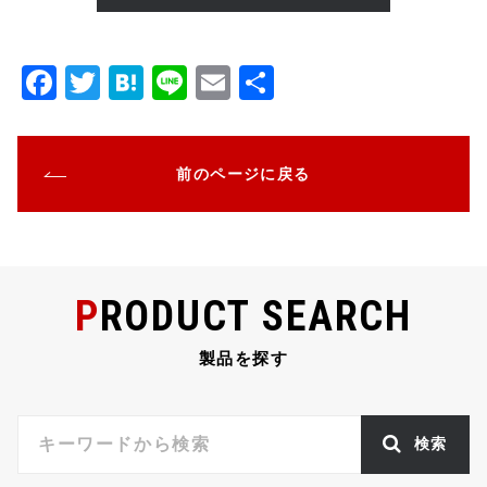
F
T
H
Li
E
共
a
w
at
n
m
有
c
it
e
e
ai
前のページに戻る
e
te
n
l
b
r
a
o
o
PRODUCT SEARCH
k
製品を探す
検索