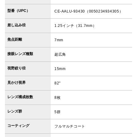
型番（UPC）
CE-AALU-93430（0050234934305）
差し込み径
1.25インチ（31.7mm）
焦点距離
7mm
接眼レンズ種類
超広角
視野絞り径
15mm
見かけ視界
82°
レンズ構成枚数
8枚
レンズ群
5群
コーティング
フルマルチコート