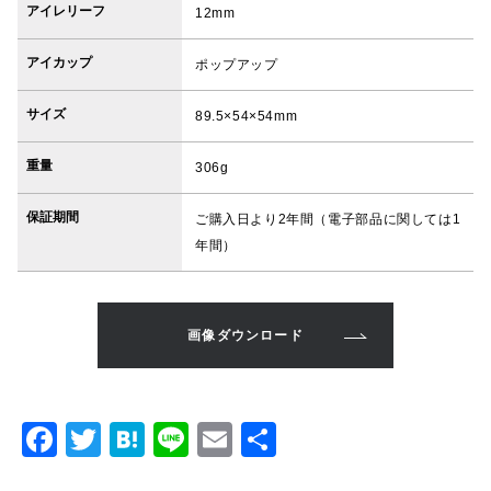
アイレリーフ
12mm
アイカップ
ポップアップ
サイズ
89.5×54×54mm
重量
306g
保証期間
ご購入日より2年間（電子部品に関しては1
年間）
画像ダウンロード
F
T
H
Li
E
共
a
w
at
n
m
有