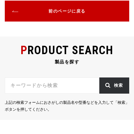
c
it
e
e
ai
前のページに戻る
e
te
n
l
b
r
a
o
o
PRODUCT SEARCH
k
製品を探す
検索
上記の検索フォームにおさがしの製品名や型番などを入力して「検索」
ボタンを押してください。