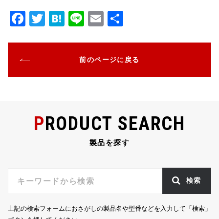
F
T
H
Li
E
共
a
w
at
n
m
有
c
it
e
e
ai
前のページに戻る
e
te
n
l
b
r
a
o
o
PRODUCT SEARCH
k
製品を探す
検索
上記の検索フォームにおさがしの製品名や型番などを入力して「検索」