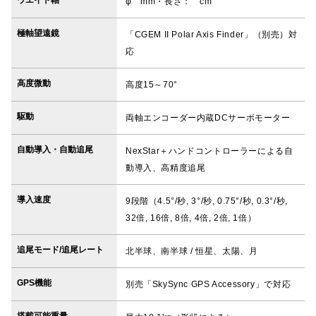
φ mm・長さ： cm
極軸望遠鏡
「CGEM II Polar Axis Finder」（別売）対
応
高度微動
高度15～70°
駆動
両軸エンコーダー内蔵DCサーボモーター
自動導入・自動追尾
NexStar＋ハンドコントローラーによる自
動導入、高精度追尾
導入速度
9段階（4.5°/秒, 3°/秒, 0.75°/秒, 0.3°/秒,
32倍, 16倍, 8倍, 4倍, 2倍, 1倍）
追尾モード/追尾レート
北半球、南半球 / 恒星、太陽、月
GPS機能
別売「SkySync GPS Accessory」で対応
搭載可能重量