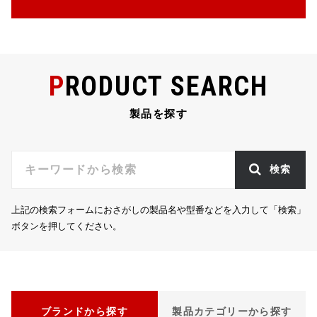
e
te
n
l
b
r
a
o
o
PRODUCT SEARCH
k
製品を探す
検索
上記の検索フォームにおさがしの製品名や型番などを入力して「検索」
ボタンを押してください。
ブランドから探す
製品カテゴリーから探す