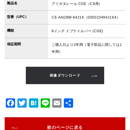
製品名
アリガタレール CGE（C8用）
型番（UPC）
CE-AAD8W-94216（0050234942164）
機能
8インチ ドブテイルバー (CGE)
保証期間
ご購入日より2年間（電子部品に関しては1
年間）
画像ダウンロード
F
T
H
Li
E
共
a
w
at
n
m
有
c
it
e
e
ai
前のページに戻る