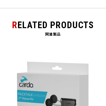
o
o
k
RELATED PRODUCTS
関連製品