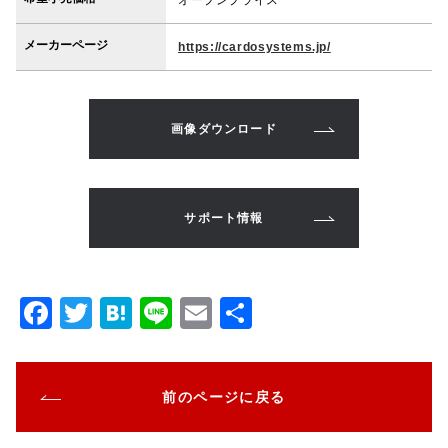
オープンプライス
メーカーページ
https://cardosystems.jp/
画像ダウンロード
サポート情報
F
T
H
Li
E
共
a
w
at
n
m
有
c
it
e
e
ai
前のページに戻る
e
te
n
l
b
r
a