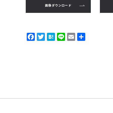
画像ダウンロード
F
T
H
Li
E
共
a
w
a
n
m
有
c
it
t
e
ai
e
t
e
l
b
e
n
o
r
a
o
k