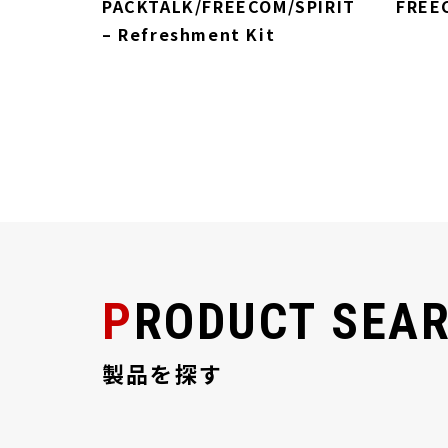
貼り付けク
PACKTALK/FREECOM/SPIRIT
FREE
– Refreshment Kit
PRODUCT SEA
製品を探す