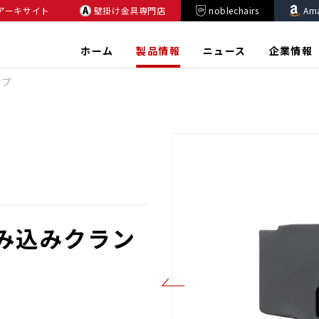
アーキサイト
壁掛け金具専門店
noblechairs
Am
ホーム
製品情報
ニュース
企業情報
ンプ
 挟み込みクラン