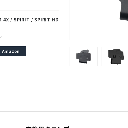
M 4X
/
SPIRIT
/
SPIRIT HD
ん
Amazon