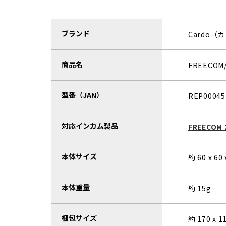
ブランド
Cardo（
商品名
FREECO
型番（JAN）
REP0004
対応インカム製品
FREECOM 
本体サイズ
約 60 x 60
本体重量
約 15g
梱包サイズ
約 170 x 1