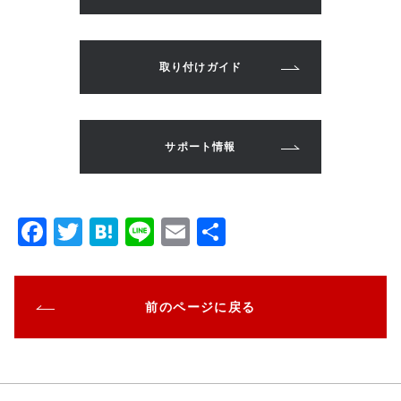
取り付けガイド
サポート情報
F
T
H
Li
E
共
a
w
at
n
m
有
c
it
e
e
ai
前のページに戻る
e
te
n
l
b
r
a
o