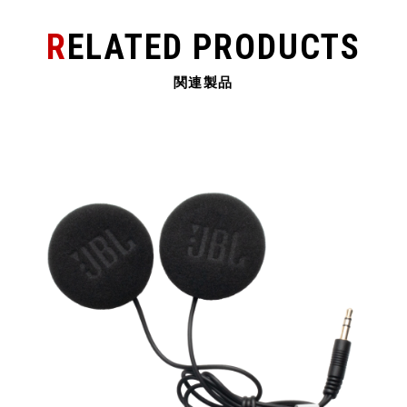
o
k
RELATED PRODUCTS
関連製品