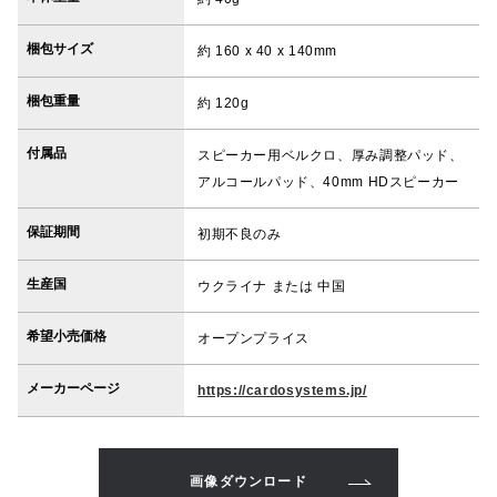
梱包サイズ
約 160 x 40 x 140mm
梱包重量
約 120g
付属品
スピーカー用ベルクロ、厚み調整パッド、
アルコールパッド、40mm HDスピーカー
保証期間
初期不良のみ
生産国
ウクライナ または 中国
希望小売価格
オープンプライス
メーカーページ
https://cardosystems.jp/
画像ダウンロード