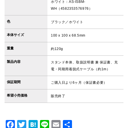
ホワイト：AS-ISBM-
WH（4582353576976）
色
ブラック／ホワイト
本体サイズ
100 x 100 x 68.5mm
重量
約120g
製品内容
スタンド本体、取扱説明書 兼 保証書、充
電・同期用着脱式ケーブル（約1m）
保証期間
ご購入日より6ヶ月（保証書必要）
希望小売価格
販売終了
F
T
H
Li
E
共