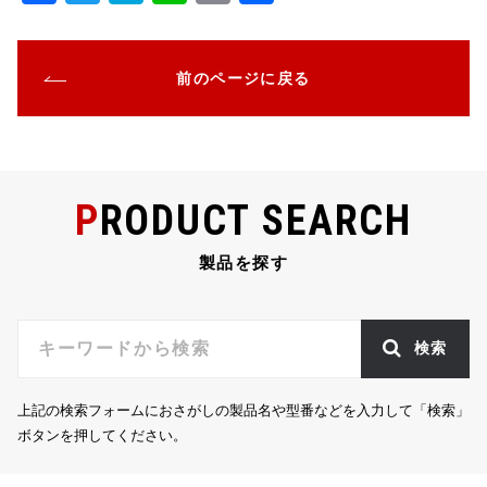
a
w
at
n
m
有
c
it
e
e
ai
前のページに戻る
e
te
n
l
b
r
a
o
o
PRODUCT SEARCH
k
製品を探す
検索
上記の検索フォームにおさがしの製品名や型番などを入力して「検索」
ボタンを押してください。