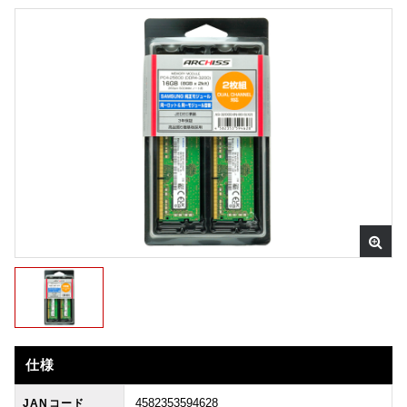
仕様
4582353594628
JANコード