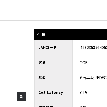
仕様
458235356405
JANコード
2GB
容量
6層基板 JEDE
基板
CL9
CAS Latency