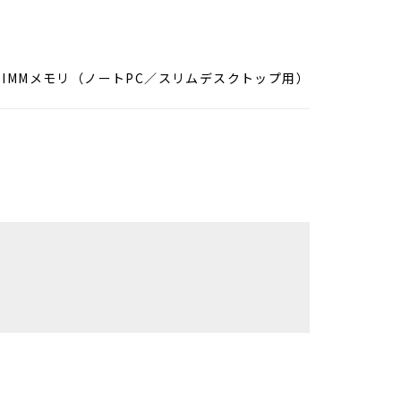
O.DIMMメモリ（ノートPC／スリムデスクトップ用）