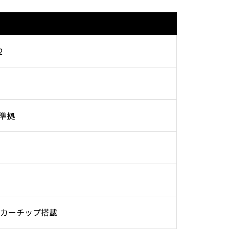
2
C準拠
カーチップ搭載