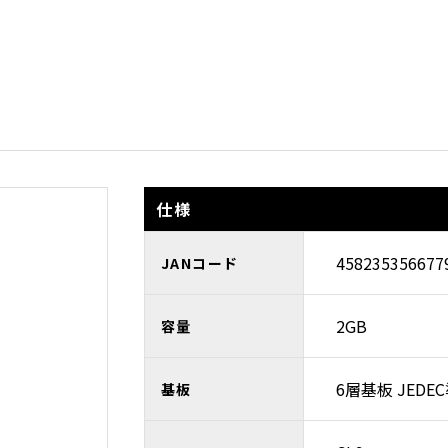
仕様
458235356677
JANコード
2GB
容量
6層基板 JEDE
基板