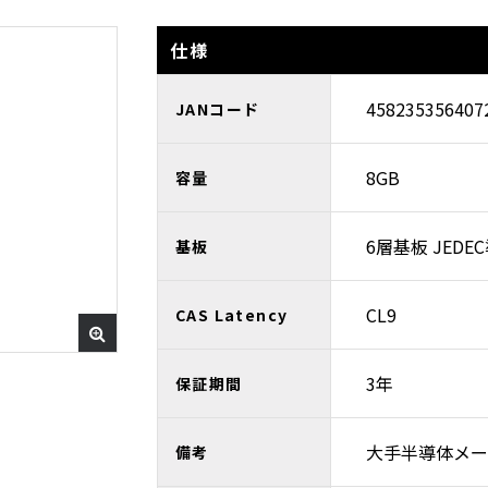
仕様
458235356407
JANコード
8GB
容量
6層基板 JEDE
基板
CL9
CAS Latency
3年
保証期間
大手半導体メー
備考