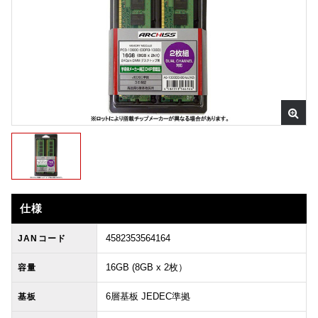
仕様
4582353564164
JANコード
16GB (8GB x 2枚）
容量
6層基板 JEDEC準拠
基板