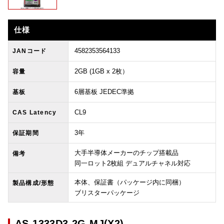
仕様
4582353564133
JANコード
2GB (1GB x 2枚）
容量
6層基板 JEDEC準拠
基板
CL9
CAS Latency
3年
保証期間
大手半導体メーカーのチップ搭載品
備考
同一ロット2枚組 デュアルチャネル対応
本体、保証書（パッケージ内に同梱）
製品構成/形態
ブリスターパッケージ
AS-1333D3-2G-MJ(X2)